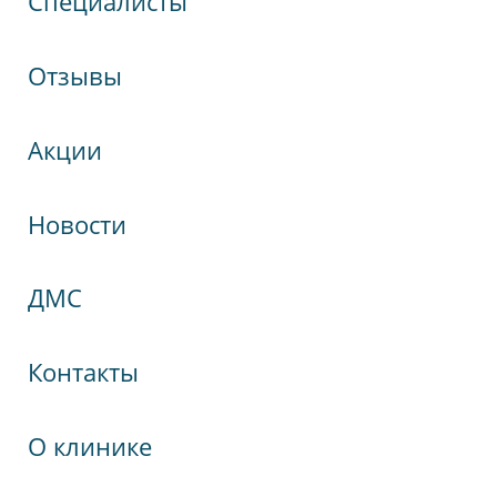
Специалисты
Отзывы
Акции
Новости
кспрессНева
ДМС
гия
Контакты
кий переулок, 22
О клинике