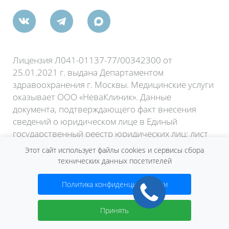
Лицензия Л041-01137-77/00342300 от
25.01.2021 г. выдана Департаментом
здравоохранения г. Москвы. Медицинские услуги
оказывает ООО «НеваКлиник». Данные
документа, подтверждающего факт внесения
сведений о юридическом лице в Единый
государственный реестр юридических лиц: лист
записи ЕГРЮЛ по форме Р50007 от 25.08.2020,
Этот сайт использует файлы cookies и сервисы сбора
зарегистрировано Межрайонной инспекцией
технических данных посетителей
Федеральной налоговой службы № 46 по г.
Москве.
Политика конфиденциальности
Договор оферты
Принять
2026 © Сеть клиник «Нева»