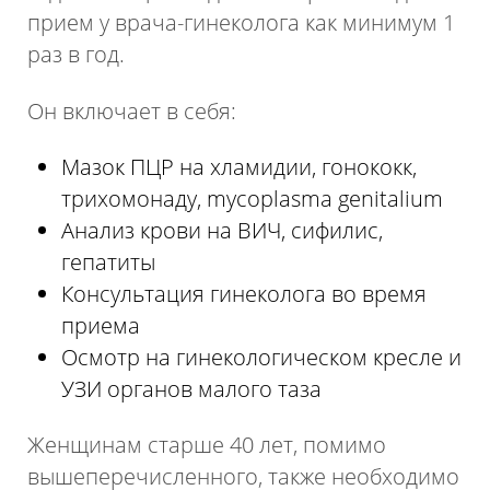
прием у врача-гинеколога как минимум 1
раз в год.
Он включает в себя:
Мазок ПЦР на хламидии, гонококк,
трихомонаду, mycoplasma genitalium
Анализ крови на ВИЧ, сифилис,
гепатиты
Консультация гинеколога во время
приема
Осмотр на гинекологическом кресле и
Пожалуйста, оцените по пятибалльной
УЗИ органов малого таза
шкале общее впечатление от визита
в нашу клинику.
Женщинам старше 40 лет, помимо
вышеперечисленного, также необходимо