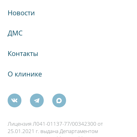
Новости
кспрессНева
ДМС
гия
Контакты
кий переулок, 22
О клинике
Лицензия Л041-01137-77/00342300 от
25.01.2021 г. выдана Департаментом