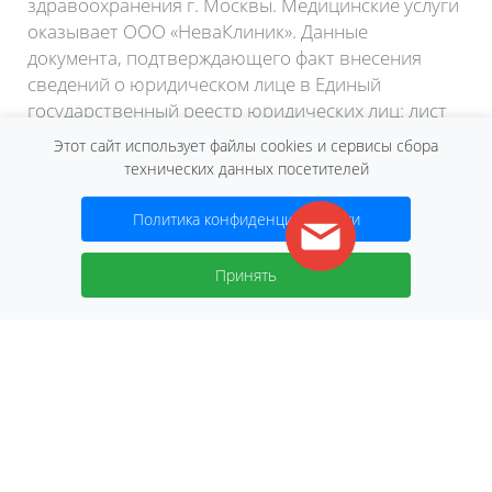
здравоохранения г. Москвы. Медицинские услуги
оказывает ООО «НеваКлиник». Данные
документа, подтверждающего факт внесения
сведений о юридическом лице в Единый
государственный реестр юридических лиц: лист
записи ЕГРЮЛ по форме Р50007 от 25.08.2020,
Этот сайт использует файлы cookies и сервисы сбора
зарегистрировано Межрайонной инспекцией
технических данных посетителей
Федеральной налоговой службы № 46 по г.
Москве.
Политика конфиденциальности
Договор оферты
Принять
2026 © Сеть клиник «Нева»
ИМЕЮТСЯ ПРОТИВОПОКАЗАНИЯ.
НЕОБХОДИМО ПРОКОНСУЛЬТИРОВАТЬСЯ
СО СПЕЦИАЛИСТОМ.