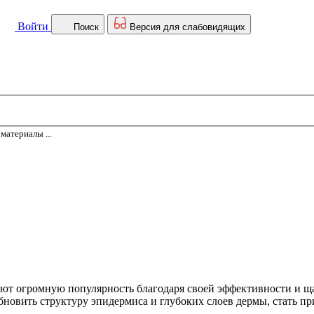
Войти
Поиск
Версия для слабовидящих
материалы ...
ют огромную популярность благодаря своей эффективности и ща
бновить структуру эпидермиса и глубоких слоев дермы, стать пр