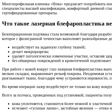
Многопрофильная клиника «Нева» предлагает попробовать инн
специалисты высшей квалификации, комфортный дневной стаци
сертифицированные препараты.
Что такое лазерная блефаропластика в
Безоперационная подтяжка стала возможной благодаря разрабо
которое с филигранной точностью выполняет разнообразные де
воздействует на заданную глубину тканей;
делает микроразрезы;
удаляет патологически измененные участки, оставляя зд
без обширных повреждений и кровотечений подтягивает 
При работе с кожей вокруг глаз лазерная блефаропластика вып
мелкие складки, выравнивает рельеф покрова. Неодимовая уста
разглаживает ткани, благодаря чему устраняются неровности, 
Во время операции лазер воздействует не только на кожу вокруг
Всего за полчаса, проведенных под установкой, пациенты полу
кожа уплотняется, становится более нежной и эластичной
исчезают «гусиные лапки», застойные явления — отеки и