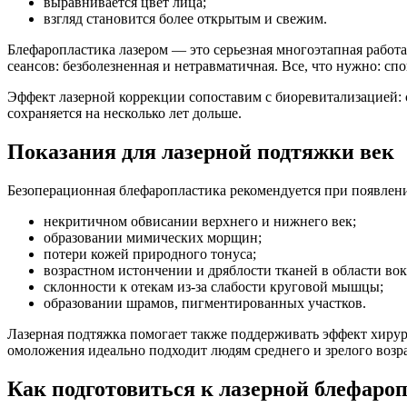
выравнивается цвет лица;
взгляд становится более открытым и свежим.
Блефаропластика лазером — это серьезная многоэтапная работ
сеансов: безболезненная и нетравматичная. Все, что нужно: сп
Эффект лазерной коррекции сопоставим с биоревитализацией: 
сохраняется на несколько лет дольше.
Показания для лазерной подтяжки век
Безоперационная блефаропластика рекомендуется при появлени
некритичном обвисании верхнего и нижнего век;
образовании мимических морщин;
потери кожей природного тонуса;
возрастном истончении и дряблости тканей в области вокр
склонности к отекам из-за слабости круговой мышцы;
образовании шрамов, пигментированных участков.
Лазерная подтяжка помогает также поддерживать эффект хирур
омоложения идеально подходит людям среднего и зрелого возра
Как подготовиться к лазерной блефаро