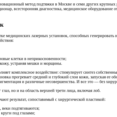
овационный метод подтяжки в Москве и семи других крупных р
онар, всесторонняя диагностика, медицинское оборудование от
ек
тке медицинских лазерных установок, способных генерировать 
йствия:
оровые клетки в неприкосновенности;
кожу, устраняя мешки и морщины.
олняет комплексное воздействие: стимулирует синтез собственн
новка прогревает средний и глубокий слои кожи, запуская ее о
пигментация и различные несовершенства. И все это — без хирур
 глаз, но и на область верхней трети лица, включая лоб.
чают результат, сопоставимый с хирургической пластикой:
, веки подтягиваются;
 круги под глазами;