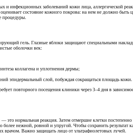
ных и инфекционных заболеваний кожи лица, аллергической реа
 оценивает состояние кожного покрова: на нем не должно быть 
е процедуры.
зирующий гель. Глазные яблоки защищают специальными накладк
зистые оболочки век:
интеза коллагена и уплотнения дермы;
ний эпидермальный слой, побуждая сокращаться площадь кожи.
требует повторного посещения клиники через 3–4 дня в зависимос
 — это нормальная реакция. Затем отмершие клетки постепенно
но более нежной, ровной и упругой. Чтобы сохранить результат 
ых врачом. Важно защищать лицо от ультрафиолетовых лучей.