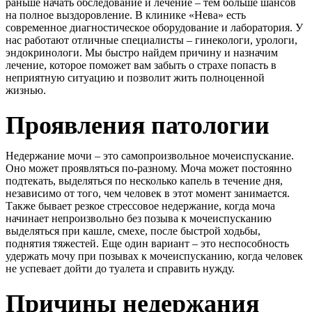
раньше начать обследование и лечение – тем больше шансов
на полное выздоровление. В клинике «Нева» есть
современное диагностическое оборудование и лаборатория. У
нас работают отличные специалисты – гинекологи, урологи,
эндокринологи. Мы быстро найдем причину и назначим
лечение, которое поможет вам забыть о страхе попасть в
неприятную ситуацию и позволит жить полноценной
жизнью.
Проявления патологии
Недержание мочи – это самопроизвольное мочеиспускание.
Оно может проявляться по-разному. Моча может постоянно
подтекать, выделяться по несколько капель в течение дня,
независимо от того, чем человек в этот момент занимается.
Также бывает резкое стрессовое недержание, когда моча
начинает непроизвольно без позыва к мочеиспусканию
выделяться при кашле, смехе, после быстрой ходьбы,
поднятия тяжестей. Еще один вариант – это неспособность
удержать мочу при позывах к мочеиспусканию, когда человек
не успевает дойти до туалета и справить нужду.
Причины недержания